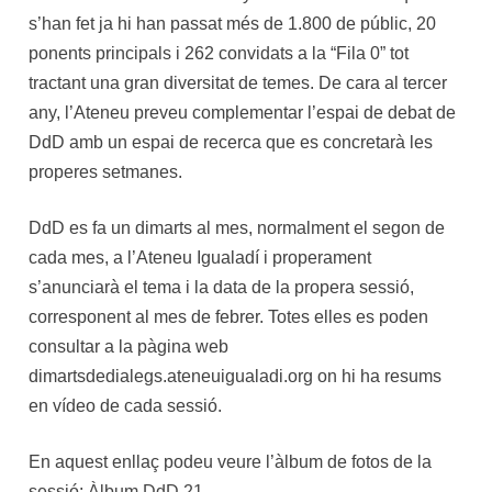
s’han fet ja hi han passat més de 1.800 de públic, 20
ponents principals i 262 convidats a la “Fila 0” tot
tractant una gran diversitat de temes. De cara al tercer
any, l’Ateneu preveu complementar l’espai de debat de
DdD amb un espai de recerca que es concretarà les
properes setmanes.
DdD es fa un dimarts al mes, normalment el segon de
cada mes, a l’Ateneu Igualadí i properament
s’anunciarà el tema i la data de la propera sessió,
corresponent al mes de febrer. Totes elles es poden
consultar a la pàgina web
dimartsdedialegs.ateneuigualadi.org on hi ha resums
en vídeo de cada sessió.
En aquest enllaç podeu veure l’àlbum de fotos de la
sessió:
Àlbum DdD 21