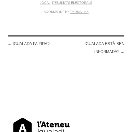
LOCAL
,
RESULTATS ELECTORALS
BOOKMARK THE
PERMALINK
←
IGUALADA FA FIRA?
IGUALADA ESTÀ BEN
POST NAVIGATION
INFORMADA?
→