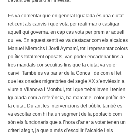
davant del partit o a l’inversa.
Es va comentar que en general Igualada és una ciutat
reticent als canvis i que vota per reafirmar o castigar
aquell qui governa, en cap cas vota per premiar aquell
qui ve. En aquest sentit es va destacar com els alcaldes
Manuel Mierachs i Jordi Aymamí, tot i representar colors
polítics totalment oposats, van poder encadenar fins a
tres mandats consecutius fins que la ciutat va voler
canvi. També es va parlar de la Conca i de com el fet
que les onades migratòries del segle XX s’enviéssin a
viure a Vilanova i Montbui, tot i que treballaven i tenien
Igualada com a referència, ha marcat el color polític de
la ciutat. Durant les intervencions del públic també es
va escoltar com hi ha un segment de la població com
són els funcionaris que a l’hora d’anar a votar tenen un
criteri afegit, ja que a més d’escollir l’alcalde i els