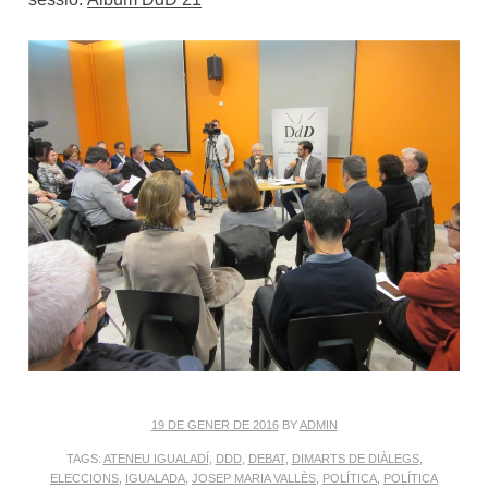
19 DE GENER DE 2016
BY
ADMIN
TAGS:
ATENEU IGUALADÍ
,
DDD
,
DEBAT
,
DIMARTS DE DIÀLEGS
,
ELECCIONS
,
IGUALADA
,
JOSEP MARIA VALLÈS
,
POLÍTICA
,
POLÍTICA