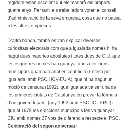
regidors estan escollint qui els manarà els propers
quatre anys. Per tant, els treballadors voten el consell
d’administració de la seva empresa, cosa que no passa
a les altres empreses.
D’altra banda, també es van explicar diverses
curiositats electorals com que a Igualada només hi ha
hagut dues majories aboslutes i totes dues de CiU, que
les esquerres només han guanyat unes eleccions
municipals quan han anat en coal·lició (Entesa per
Igualada, amb PSC i ICV-EUiA), que hi ha hagut un
moció de censura (1992), que Igualada va ser una de
les primeres ciutats de Catalunya en provar la fórmula
d’un govern tripartit (any 1992 amb PSC, IC i ERC) i
que al 1979 les eleccions municipals les va guanyar
CiU amb només 27 vots de diferència respecte el PSC.
Celebració del segon aniversari